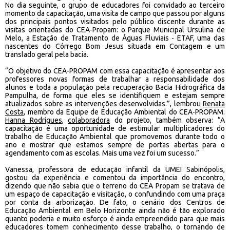
No dia seguinte, o grupo de educadores foi convidado ao terceiro
momento da capacitação, uma visita de campo que passou por alguns
dos principais pontos visitados pelo público discente durante as
visitas orientadas do CEA-Propam: o Parque Municipal Ursulina de
Melo, a Estação de Tratamento de Águas Fluviais - ETAF, uma das
nascentes do Córrego Bom Jesus situada em Contagem e um
translado geral pela bacia.
“O objetivo do CEA-PROPAM com essa capacitação é apresentar aos
professores novas formas de trabalhar a responsabilidade dos
alunos e toda a população pela recuperação Bacia Hidrográfica da
Pampulha, de forma que eles se identifiquem e estejam sempre
atualizados sobre as intervenções desenvolvidas.”, lembrou
Renata
Costa
, membro da Equipe de Educação Ambiental do CEA-PROPAM.
Hanna Rodrigues
,
colaboradora
do projeto, também observa: “A
capacitação é uma oportunidade de estimular multiplicadores do
trabalho de Educação Ambiental que promovemos durante todo o
ano e mostrar que estamos sempre de portas abertas para o
agendamento com as escolas. Mais uma vez foi um sucesso.”
Vanessa, professora de educação infantil da UMEI Sabinópolis,
gostou da experiência e comentou da importância do encontro,
dizendo que não sabia que o terreno do CEA Propam se tratava de
um espaço de capacitação e visitação, o confundindo com uma praça
por conta da arborização. De fato, o cenário dos Centros de
Educação Ambiental em Belo Horizonte ainda não é tão explorado
quanto poderia e muito esforço é ainda empreendido para que mais
educadores tomem conhecimento desse trabalho, o tornando de