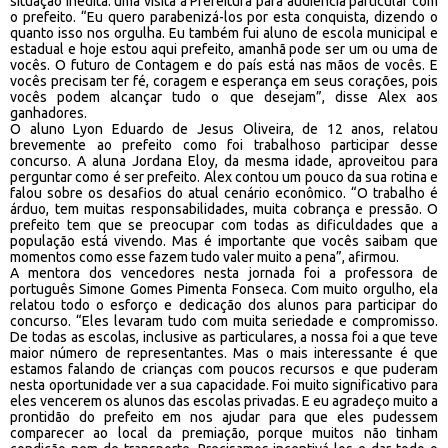
situação inédita: uma visita à Prefeitura para audiência particular com
o prefeito. “Eu quero parabenizá-los por esta conquista, dizendo o
quanto isso nos orgulha. Eu também fui aluno de escola municipal e
estadual e hoje estou aqui prefeito, amanhã pode ser um ou uma de
vocês. O futuro de Contagem e do país está nas mãos de vocês. E
vocês precisam ter fé, coragem e esperança em seus corações, pois
vocês podem alcançar tudo o que desejam”, disse Alex aos
ganhadores.
O aluno Lyon Eduardo de Jesus Oliveira, de 12 anos, relatou
brevemente ao prefeito como foi trabalhoso participar desse
concurso. A aluna Jordana Eloy, da mesma idade, aproveitou para
perguntar como é ser prefeito. Alex contou um pouco da sua rotina e
falou sobre os desafios do atual cenário econômico. “O trabalho é
árduo, tem muitas responsabilidades, muita cobrança e pressão. O
prefeito tem que se preocupar com todas as dificuldades que a
população está vivendo. Mas é importante que vocês saibam que
momentos como esse fazem tudo valer muito a pena”, afirmou.
A mentora dos vencedores nesta jornada foi a professora de
português Simone Gomes Pimenta Fonseca. Com muito orgulho, ela
relatou todo o esforço e dedicação dos alunos para participar do
concurso. “Eles levaram tudo com muita seriedade e compromisso.
De todas as escolas, inclusive as particulares, a nossa foi a que teve
maior número de representantes. Mas o mais interessante é que
estamos falando de crianças com poucos recursos e que puderam
nesta oportunidade ver a sua capacidade. Foi muito significativo para
eles vencerem os alunos das escolas privadas. E eu agradeço muito a
prontidão do prefeito em nos ajudar para que eles pudessem
comparecer ao local da premiação, porque muitos não tinham