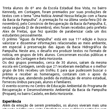
Trinta alunos do 6º ano da Escola Estadual Boa Vista, no bairro
Kennedy, em Contagem, foram premiados por suas produções de
textos com o tema “Uma Notícia Animal! Nossa Relação com a Fauna
da Bacia da Pampulha”. A premiação foi na última sexta-feira (30 de
novembro), pelo Consórcio de Recuperação da Bacia da Pampulha. E,
nesta segunda (3 de dezembro), eles foram recebidos pelo prefeito
Alex de Freitas, que fez questão de parabenizar cada um dos
estudantes pessoalmente.
O prêmio “Águas da Pampulha” está em sua 11ª edição e busca
valorizar e disseminar informações relacionadas ao meio ambiente,
em especial à preservação das águas da Bacia Hidrográfica da
Pampulha. Neste ano, o desafio era produzir textos no formato de
notícia, em grupos de três alunos. Concorreram escolas públicas e
privadas de Contagem e Belo Horizonte.
Os dez grupos premiados, cerca de 30 alunos, saíram da mesma
escola em Contagem, sendo que 27 receberam medalhas e o melhor
grupo de três recebeu um troféu. E para que pudessem buscar o
prêmio e receber as homenagens, contaram com o apoio da
Prefeitura que, atendendo pedido da instituição de ensino estadual,
forneceu ônibus para pais, alunos e familiares.
O evento ocorreu no Centro de Educação Ambiental do Programa de
Recuperação e Desenvolvimento Ambiental da Bacia da Pampulha
(Propam), no bairro Castelo, em Belo Horizonte.
Experiência
Além da emoção de serem premiados, os alunos viveram mais uma