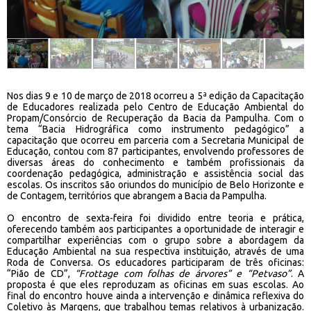
Nos dias 9 e 10 de março de 2018 ocorreu a 5ª edição da Capacitação
de Educadores realizada pelo Centro de Educação Ambiental do
Propam/Consórcio de Recuperação da Bacia da Pampulha. Com o
tema “Bacia Hidrográfica como instrumento pedagógico” a
capacitação que ocorreu em parceria com a Secretaria Municipal de
Educação, contou com 87 participantes, envolvendo professores de
diversas áreas do conhecimento e também profissionais da
coordenação pedagógica, administração e assistência social das
escolas. Os inscritos são oriundos do município de Belo Horizonte e
de Contagem, territórios que abrangem a Bacia da Pampulha.
O encontro de sexta-feira foi dividido entre teoria e prática,
oferecendo também aos participantes a oportunidade de interagir e
compartilhar experiências com o grupo sobre a abordagem da
Educação Ambiental na sua respectiva instituição, através de uma
Roda de Conversa. Os educadores participaram de três oficinas:
“Pião de CD”,
“Frottage com folhas de árvores” e “Petvaso”
. A
proposta é que eles reproduzam as oficinas em suas escolas. Ao
final do encontro houve ainda a intervenção e dinâmica reflexiva do
Coletivo às Margens, que trabalhou temas relativos à urbanização.