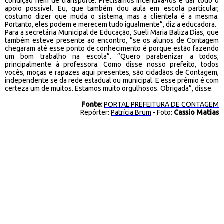
condição nem de transporte. Precisamos incentivá-los e dar todo o
apoio possível. Eu, que também dou aula em escola particular,
costumo dizer que muda o sistema, mas a clientela é a mesma.
Portanto, eles podem e merecem tudo igualmente”, diz a educadora.
Para a secretária Municipal de Educação, Sueli Maria Baliza Dias, que
também esteve presente ao encontro, “se os alunos de Contagem
chegaram até esse ponto de conhecimento é porque estão fazendo
um bom trabalho na escola”. “Quero parabenizar a todos,
principalmente à professora. Como disse nosso prefeito, todos
vocês, moças e rapazes aqui presentes, são cidadãos de Contagem,
independente se da rede estadual ou municipal. E esse prêmio é com
certeza um de muitos. Estamos muito orgulhosos. Obrigada”, disse.
Fonte:
PORTAL PREFEITURA DE CONTAGEM
Repórter:
Patrícia Brum
- Foto:
Cassio Matias